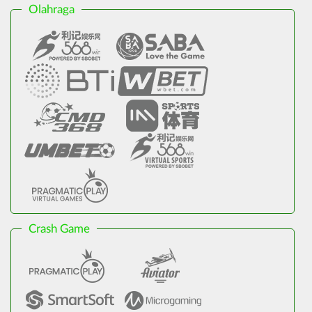
Olahraga
Crash Game