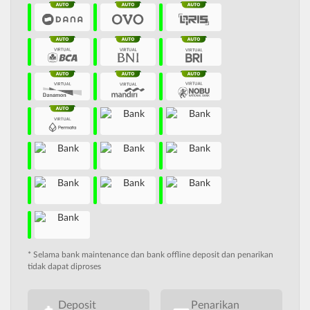
* Selama bank maintenance dan bank offline deposit dan penarikan
tidak dapat diproses
Deposit
Penarikan