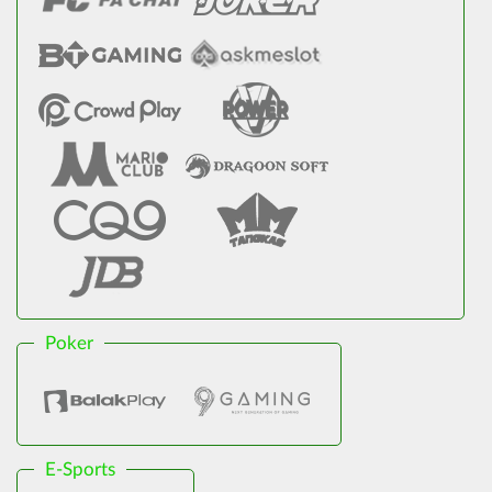
Poker
E-Sports