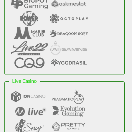
Live Casino