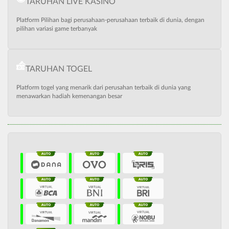
TARUHAN LIVE KASINO
Platform Pilihan bagi perusahaan-perusahaan terbaik di dunia, dengan
pilihan variasi game terbanyak
TARUHAN TOGEL
Platform togel yang menarik dari perusahan terbaik di dunia yang
menawarkan hadiah kemenangan besar