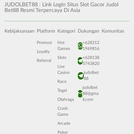
JUDOLBET88 : Link Login Situs Slot Gacor Judol
Bet88 Resmi Terpercaya Di Asia
Kebijaksanaan
Platform
Kategori
Dukungan
Komunitas
Promosi
Hot
+628212
Games
1969816
Loyalty
Slots
+628138
Referral
5743820
Live
Casino
judolbet
88
Race
judolbet
Togel
88@gma
Olahraga
il.com
Crash
Game
Arcade
Poker